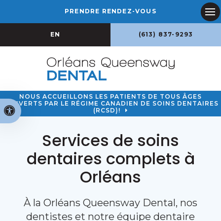
PRENDRE RENDEZ-VOUS
Ouv
EN
(613) 837-9293
NOUS ACCUEILLONS LES PATIENTS DE TOUS ÂGES
COUVERTS PAR LE RÉGIME CANADIEN DE SOINS DENTAIRES
Version accessible
(RCSD)!
Services de soins
dentaires complets à
Orléans
À la Orléans Queensway Dental, nos
dentistes et notre équipe dentaire